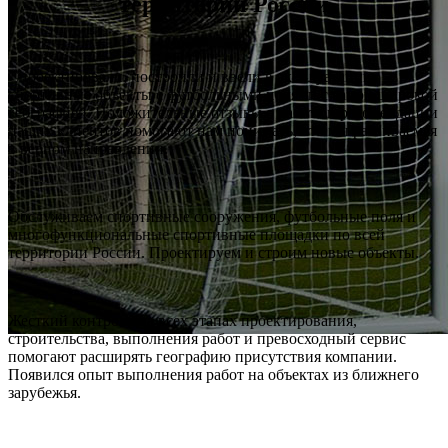
территории России
Спроектировали, построили и ввели в эксплуатацию
спортивные объекты с футбольными полями с самой широкой
географией. Положительные отзывы о работе и рекомендации
наших клиентов помогают нам понимать, что мы развиваемся
в верном направлении.
Обслуживаем спортивные сооружения, футбольные поля и
многофункциональные спортивные площадки по всей
территории России. Проектируем и строим новые объекты.
Жесткий контроль на всех этапах проектирования,
строительства, выполнения работ и превосходный сервис
помогают расширять географию присутствия компании.
Появился опыт выполнения работ на объектах из ближнего
зарубежья.