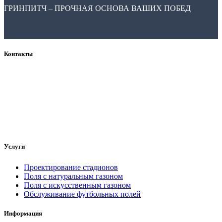
ГРИНПИТЧ – ПРОЧНАЯ ОСНОВА ВАШИХ ПОБЕД
Контакты
ООО "Гринпитч"
Волгоград, ул. Елецкая, 21
ТОК "ПАРУС", оф.420
Телефон: +7 (8442) 60-14-47
сайт: https://greenpitch.ru
e-mail: info@greenpitch.ru
Услуги
Проектирование стадионов
Поля с натуральным газоном
Поля с искусственным газоном
Обслуживание футбольных полей
Информация