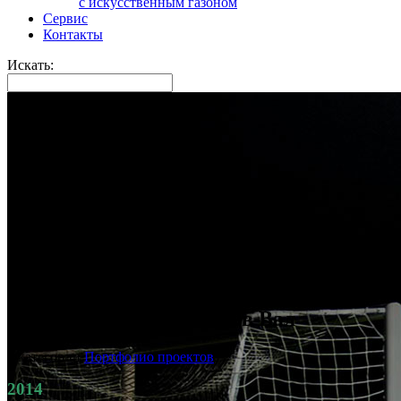
с искусственным газоном
Сервис
Контакты
Искать:
16 Авг
Стадион г. Петров Вал
в категории
Портфолио проектов
2014