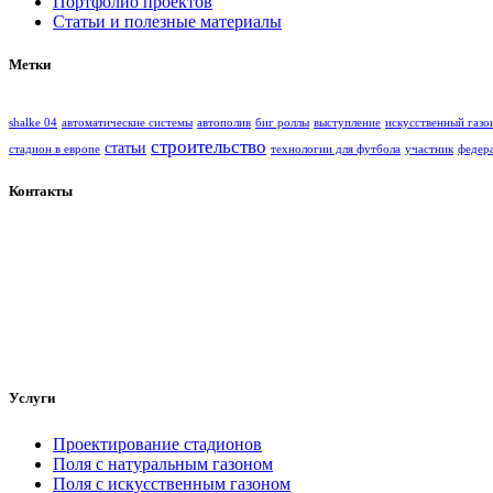
Портфолио проектов
Статьи и полезные материалы
Метки
shalke 04
автоматические системы
автополив
биг роллы
выступление
искусственный газо
строительство
статьи
стадион в европе
технологии для футбола
участник
федер
Контакты
ООО "Гринпитч"
Волгоград, ул. Елецкая, 21
ТОК "ПАРУС", оф.420
Телефон: +7 (8442) 60-14-47
сайт: https://greenpitch.ru
e-mail: info@greenpitch.ru
Услуги
Проектирование стадионов
Поля с натуральным газоном
Поля с искусственным газоном