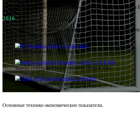
В Волгоградской области, Камышинского района в г. Петров В
2016
Наша команда приступила к проектированию беговых дорожек 
в г. Петров Вал.
Футбольное поле г. Петров Вал
замена газона футбольного поля Петров Вал
Газон футбольного поля на объекте
Основные технико-экономические показатели.