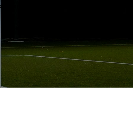
ал в 2014 году была произведена замена газона футбольного п
и легкоатлетических секторов вокруг раннее построенного фут