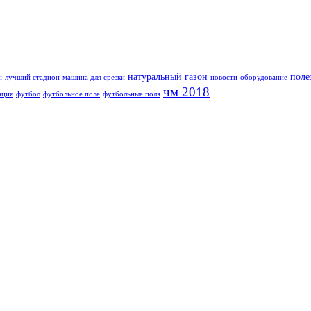
натуральный газон
поле
н
лучший стадион
машина для срезки
новости
оборудование
чм 2018
ация
футбол
футбольное поле
футбольные поля