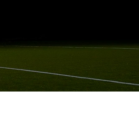
оля и установлена система автоматизированного полива.
больного поля в Волгоградской области, Камышинского района