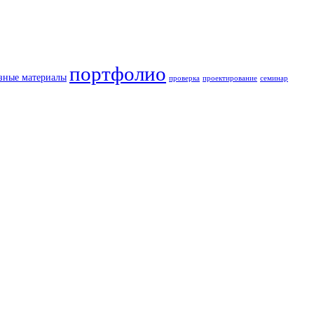
портфолио
зные материалы
проверка
проектирование
семинар